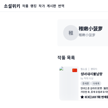
소설위키
작품
랭킹
작가
게시판
번역
稚嫩小菠萝
稚
稚嫩小菠萝
작품 목록
웹소설
|
판타지
성녀내시불납량
by
작자 미상
중세풍
이세계
현대인 혼 갈라르(霍恩·加拉
사망한 후, 중세 유럽과 유사
농노의 아들로 환생한다. 그
0
(
0
)
|
1037
화
연재
성교황(圣教皇)과 기사왕(骑
표되