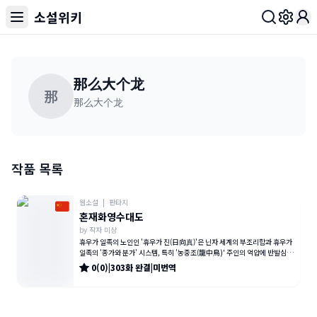
소설위키
Toggl
那么大个龙
那
那么大个龙
작품 목록
웹소설
|
판타지
혼재화영수대도
by
작자 미상
휴우가 일족의 노인인 '휴우가 진(日向真)'은 닌자 세계의 부조리함과 휴우가
일족의 '종가와 분가' 시스템, 특히 '농중조(籠中鳥)' 주인의 억압에 반발심을
품고 반기를 든다.
0
(
0
)
|
303
화
완결
|
미번역