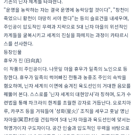
기존의 닌자 체계를 타파한다.
"운명을 농락하는 자는 결국 운명에 농락당할 것이다", "창천이
죽었으니 황천이 마땅히 서야 한다"는 등의 슬로건을 내세우며,
주인공이 압도적인 무력과 지략으로 5대 닌자 마을의 위선적인
카게들을 굴복시키고 세계의 진실을 파헤치는 과정이 카타르시
스를 선사한다.
등장인물
휴우가 진 (日向真)
이 작품의 주인공이다. 나뭇잎 마을 휴우가 일족의 노인으로 등
장한다. 휴우가 일족의 썩어빠진 전통과 농중조 주인의 속박을
혐오하며, 닌자 세계의 이면에 숨겨진 육도선인의 거대한 음모를
꿰뚫어 본다. 스스로를 '닌자 세계의 대현양사'라 칭하며, 도가 수
련법을 통해 차크라의 한계를 초월한 강자로 거듭난다. 오로치마
루, 카쿠즈 등을 거둬들여 '성화(星火)' 조직을 세우고 훗날 명닌
자마을(冥忍村)을 건립하여 5대 닌자 마을과 육도선인에 맞서는
혁명가이자 구도자이다. 공간 인술과 압도적인 무력을 바탕으로