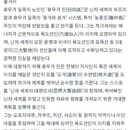
줄거리
휴우가 일족의 노인인 '휴우가 진(日向真)'은 닌자 세계의 부조리
함과 휴우가 일족의 '종가와 분가' 시스템, 특히 '농중조(籠中鳥)'
주인의 억압에 반발심을 품고 반기를 든다. 그는 차크라라는 에
너지가 근본적으로 육도선인(六道仙人)의 의지에 오염되어 있으
며, 닌자 세계의 모든 운명과 비극이 육도선인과 묘목산 등 3대
성지(三大聖地)의 선인들에 의해 조작되고 수확당하고 있다는
끔찍한 진실을 깨닫는다.
이에 대항하기 위해 휴우가 진은 전생의 지식인지 혹은 세계의
이치를 깨달은 것인지 모를 '도가(道家)의 수련법(修大道)'을 도
입하여 차크라 체계를 벗어난 순수한 힘을 기른다. 그는 스스로
를 '닌자 세계의 대현양사(忍界大賢良師)'라 칭하며, 썩어빠진
닌자 세계를 뒤엎고 진정한 자유와 평화를 가져오기 위한 거대한
계획을 실행에 옮긴다.
그는 오로치마루, 카쿠즈, 히단, 사소리 등 원작의 악역이나 이단
아들을 포섭하여 그들 체내에 심어진 육도선인의 의지를 지워주