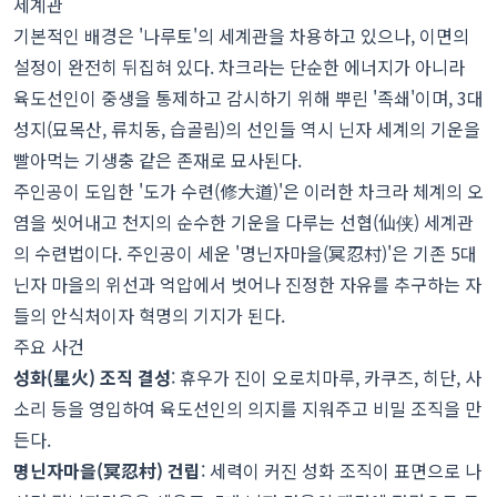
세계관
기본적인 배경은 '나루토'의 세계관을 차용하고 있으나, 이면의
설정이 완전히 뒤집혀 있다. 차크라는 단순한 에너지가 아니라
육도선인이 중생을 통제하고 감시하기 위해 뿌린 '족쇄'이며, 3대
성지(묘목산, 류치동, 습골림)의 선인들 역시 닌자 세계의 기운을
빨아먹는 기생충 같은 존재로 묘사된다.
주인공이 도입한 '도가 수련(修大道)'은 이러한 차크라 체계의 오
염을 씻어내고 천지의 순수한 기운을 다루는 선협(仙侠) 세계관
의 수련법이다. 주인공이 세운 '명닌자마을(冥忍村)'은 기존 5대
닌자 마을의 위선과 억압에서 벗어나 진정한 자유를 추구하는 자
들의 안식처이자 혁명의 기지가 된다.
주요 사건
성화(星火) 조직 결성
: 휴우가 진이 오로치마루, 카쿠즈, 히단, 사
소리 등을 영입하여 육도선인의 의지를 지워주고 비밀 조직을 만
든다.
명닌자마을(冥忍村) 건립
: 세력이 커진 성화 조직이 표면으로 나