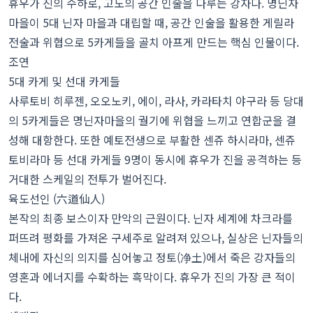
휴우가 진의 수하로, 고도의 공간 인술을 다루는 강자다. 명닌자
마을이 5대 닌자 마을과 대립할 때, 공간 인술을 활용한 게릴라
전술과 위협으로 5카게들을 골치 아프게 만드는 핵심 인물이다.
조연
5대 카게 및 선대 카게들
사루토비 히루젠, 오오노키, 에이, 라사, 카라타치 야구라 등 당대
의 5카게들은 명닌자마을의 궐기에 위협을 느끼고 연합군을 결
성해 대항한다. 또한 예토전생으로 부활한 센쥬 하시라마, 센쥬
토비라마 등 선대 카게들 9명이 동시에 휴우가 진을 공격하는 등
거대한 스케일의 전투가 벌어진다.
육도선인 (六道仙人)
본작의 최종 보스이자 만악의 근원이다. 닌자 세계에 차크라를
퍼뜨려 평화를 가져온 구세주로 알려져 있으나, 실상은 닌자들의
체내에 자신의 의지를 심어놓고 정토(净土)에서 죽은 강자들의
영혼과 에너지를 수확하는 흑막이다. 휴우가 진의 가장 큰 적이
다.