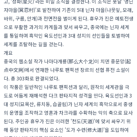
고, '성화(星火)'라는 비밀 조직을 결성한다. 이 조직은 훗날 '명닌
자마을(冥忍村)'로 발전하여 기존의 5대 닌자 마을(나뭇잎, 모래,
바위, 구름, 안개)과 전면전을 벌이게 된다. 휴우가 진은 예토전생
으로 부활한 과거의 카게들과 맞서 싸우고, 종국에는 닌자 세계
를 통일하며 흑막인 육도선인과 3대 성지의 선인들을 토벌하여
세계를 초탈하는 길을 걷는다.
개요
중국의 웹소설 작가 나마다개룡(那么大个龙)이 치뎬 중문망(起
点中文网)에서 연재한 나루토 팬픽션 장르의 선협 퓨전 소설이
다. 총 303화로 완결되었다.
이 작품은 일반적인 나루토 팬픽션과 달리, 원작의 세계관을 극
도로 어둡게 재해석한 다크 판타지적 성격을 띤다. 육도선인과 3
대 성지(묘목산, 류치동, 습골림)가 닌자 세계의 흑막으로서 중생
의 운명을 조작하고 영혼과 차크라를 수확하는 악의 축으로 묘사
된다. 주인공 휴우가 진은 이러한 '천도(天道)'에 맞서 싸우기 위
해 동양 판타지의 핵심 요소인 '도가 수련(修大道)'을 도입하여