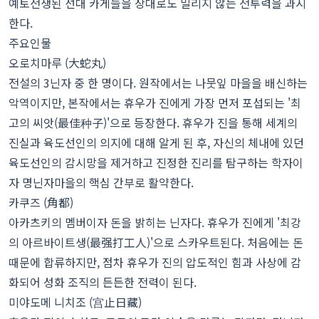
예토전생된 선대 카게들을 상대로도 밀리지 않는 전투력을 과시
한다.
주요인물
오로치마루 (大蛇丸)
전설의 3닌자 중 한 명이다. 원작에서는 나뭇잎 마을을 배신하는
악역이지만, 본작에서는 휴우가 진에게 가장 먼저 포섭되는 '최
고의 씨앗(最佳种子)'으로 등장한다. 휴우가 진을 통해 세계의
진실과 육도선인의 의지에 대해 알게 된 후, 자신의 체내에 있던
육도선인의 감시망을 제거하고 진정한 진리를 탐구하는 학자이
자 명닌자마을의 핵심 간부로 활약한다.
카쿠즈 (角都)
아카츠키의 멤버이자 돈을 밝히는 닌자다. 휴우가 진에게 '최강
의 아르바이트생(最强打工人)'으로 스카우트된다. 처음에는 돈
때문에 합류하지만, 점차 휴우가 진의 압도적인 힘과 사상에 감
화되어 성화 조직의 든든한 전력이 된다.
미야도메 니치조 (宫止日藏)