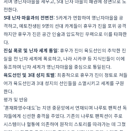
서며 명닌자마을을 세우고, 5대 닌자 마을의 패권에 정면으로 도
전한다.
5대 닌자 마을과의 전면전
: 5카게가 연합하여 명닌자마을을 공
격하고, 예토전생된 9명의 선대 카게들이 휴우가 진을 포위 공격
하지만 휴우가 진은 공간 인술과 압도적인 무력으로 이를 타파한
다.
진실 폭로 및 닌자 세계 통일
: 휴우가 진이 육도선인의 추악한 진
실을 전 닌자 세계에 폭로하고, 나라 시카쿠 등 지식인들이 이에
동조하며 닌자 세계가 명닌자마을을 중심으로 통일된다.
육도선인 및 3대 성지 토벌
: 최종적으로 휴우가 진이 정토로 쳐들
어가 육도선인과 3대 성지의 선인들을 소멸시키고 세계를 구원
한다.
평가 및 반응
'혼재화영수대도'는 치뎬 중문망에서 연재되며 나루토 팬픽션 독
자들에게 신선한 충격을 주었다. 기존의 나루토 팬픽션이 주로
시스템이나 혈통에 의존하여 원작의 스토리를 따라가는 데 그쳤