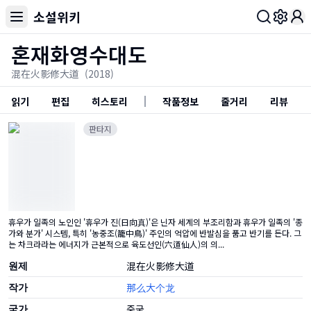
소설위키
Toggl
혼재화영수대도
混在火影修大道
(2018)
읽기
편집
히스토리
작품정보
줄거리
리뷰
판타지
휴우가 일족의 노인인 '휴우가 진(日向真)'은 닌자 세계의 부조리함과 휴우가 일족의 '종
가와 분가' 시스템, 특히 '농중조(籠中鳥)' 주인의 억압에 반발심을 품고 반기를 든다. 그
는 차크라라는 에너지가 근본적으로 육도선인(六道仙人)의 의...
원제
混在火影修大道
작가
那么大个龙
국가
중국