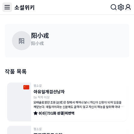
소설위키
Toggl
阳小戎
阳
阳小戎
작품 목록
웹소설
아유일개검선낭자
by
작자 미상
모태솔로였던 조융(赵戎)은 잠에서 깨어나 보니 자신이 신랑이 되어 있음을
깨닫는다. 데릴사위라는 신분에도 굴하지 않고 자신의 재능을 발휘해 아내를
정복하려 하지만, 신혼 첫날밤
0
(
0
)
|
731
화
완결
|
미번역
웹소설