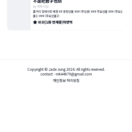
不是吧君子也防
by
작자 미상
줄거리 업데이트 예정 ## 등장인물 ### (주인공) ### 주요인물 ### (주요인
물1) ### (주요인물2)
0
(
0
)
|
1
화
연재중
|
미번역
Copyright © Jade Jung 2024. All rights reserved.
contact - mk44879@gmail.com
개인정보 처리방침