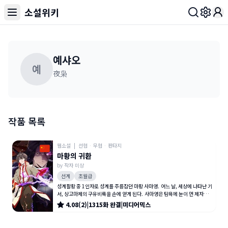
소설위키
Toggl
예샤오
예
夜枭
작품 목록
웹소설
|
선협
·
무협
·
판타지
마황의 귀환
by
작자 미상
선계
초월급
성계팔황 중 1인자로 성계를 주름잡던 마황 사마영. 어느 날, 세상에 나타난 기
서, 상고마제의 구유비록을 손에 얻게 된다. 사마영은 탐욕에 눈이 먼 제자의
배신과 나머지 7황
4.08
(
2
)
|
1315
화
완결
|
미디어믹스