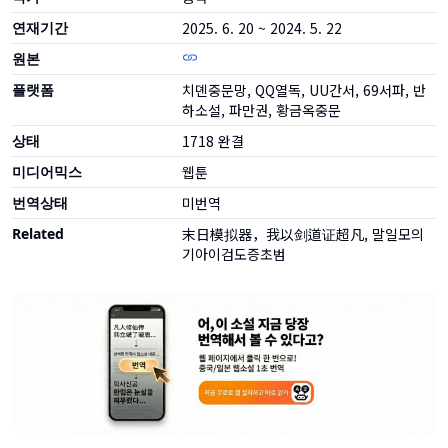
연재기간
2025. 6. 20 ~ 2024. 5. 22
원본
플랫폼
치뎬중문망, QQ열독, UU간서, 69서파, 반
하소설, 파만권, 황금옥중문
상태
1718
완결
미디어믹스
웹툰
번역상태
미번역
Related
末日模拟器，我以剑道证超凡, 말일모의
기아이검도증초범