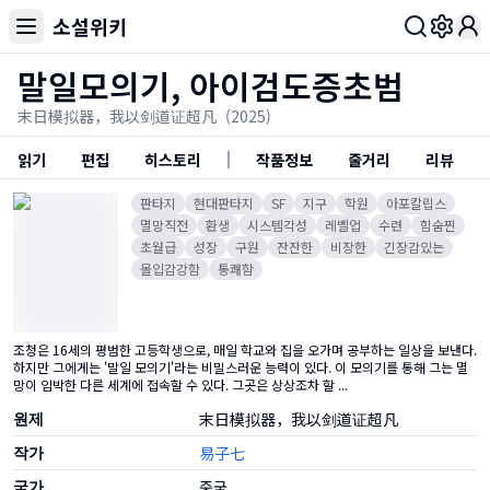
소설위키
Toggl
말일모의기, 아이검도증초범
末日模拟器，我以剑道证超凡
(2025)
읽기
편집
히스토리
작품정보
줄거리
리뷰
판타지
현대판타지
SF
지구
학원
아포칼립스
멸망직전
환생
시스템각성
레벨업
수련
힘숨찐
초월급
성장
구원
잔잔한
비장한
긴장감있는
몰입감강함
통쾌함
조청은 16세의 평범한 고등학생으로, 매일 학교와 집을 오가며 공부하는 일상을 보낸다.
하지만 그에게는 '말일 모의기'라는 비밀스러운 능력이 있다. 이 모의기를 통해 그는 멸
망이 임박한 다른 세계에 접속할 수 있다. 그곳은 상상조차 할 ...
원제
末日模拟器，我以剑道证超凡
작가
易子七
국가
중국