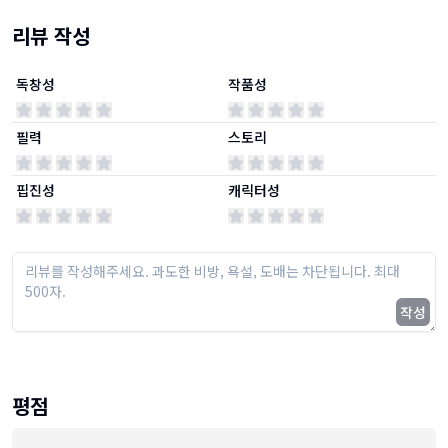
리뷰 작성
독창성
작품성
필력
스토리
핍진성
캐릭터성
작성
평점