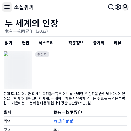
소설위키
Toggl
두 세계의 인장
我有一枚兩界印
(2022)
읽기
편집
히스토리
작품정보
줄거리
리뷰
판타지
현대 도시의 평범한 회사원 육정(陆征)은 어느 날 신비한 옥 인장을 손에 넣는다. 이 인
장은 그에게 현대와 고대 이세계, 두 개의 세계를 자유롭게 넘나들 수 있는 능력을 부여
한다. 처음에는 이 능력을 이용해 현대의 값싼 공산품(소금, 설...
원제
我有一枚兩界印
작가
西瓜吃葡萄
국가
중국