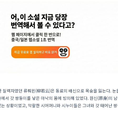
한 실력자였던 류뤄윈(柳若云)은 동료의 배신으로 목숨을 잃는다. 눈
가에서 갓 쌍둥이를 낳은 아낙의 몸에 빙의해 있었다. 원신(原身)의 남
 없는 상황이었고, 악랄한 시어머니와 시누이들은 그녀와 갓 태어난 