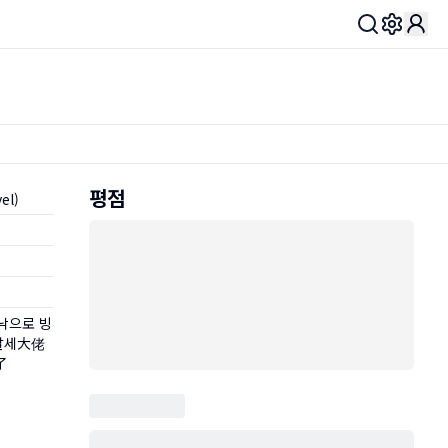
Toggle 
평점
el)
낙으로 빙
 말세大佬
了