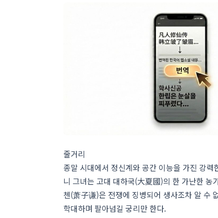
줄거리
종말 시대에서 정신계와 공간 이능을 가진 강력
니 그녀는 고대 대하국(大夏國)의 한 가난한 농
첸(萧子谦)은 전쟁에 징병되어 생사조차 알 수
학대하며 팔아넘길 궁리만 한다.