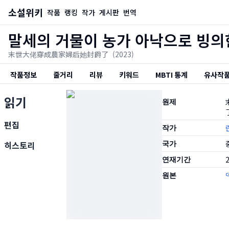
소설위키
작품
랭킹
작가
게시판
번역
말세의 거물이 농가 아낙으로 빙의
末世大佬穿成農家婦后她封爵了
(2023)
작품정보
줄거리
리뷰
키워드
MBTI 통계
유사작
읽기
원제
편집
작가
국가
히스토리
연재기간
2
원본