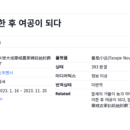
한 후 여공이 되다
품
末世大佬穿成農家婦后她封爵
플랫폼
番茄小说(Fanqie Nov
了
상태
393
완결
린위첸시
미디어믹스
정보 미상
중국
번역상태
미번역
023. 1. 16 ~ 2023. 11. 20
Related
말세의 거물이 농가 아
의한 후 여공이 되다,
穿成农家妇后她封爵