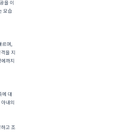
공을 이
는 모습
빠르며,
성격을 지
운명에까지
족에 대
린 아내의
명하고 조