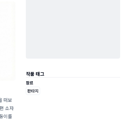
작품 태그
장르
판타지
을 떠보
편 소자
쌍둥이를