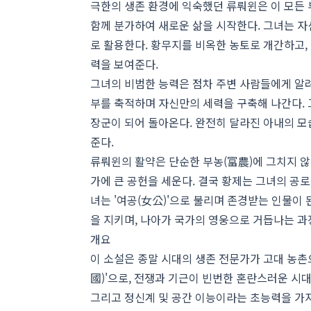
극한의 생존 환경에 익숙했던 류뤄윈은 이 모든 
함께 분가하여 새로운 삶을 시작한다. 그녀는 자
로 활용한다. 황무지를 비옥한 농토로 개간하고,
력을 보여준다.
그녀의 비범한 능력은 점차 주변 사람들에게 알려
부를 축적하며 자신만의 세력을 구축해 나간다. 
장군이 되어 돌아온다. 완전히 달라진 아내의 모
준다.
류뤄윈의 활약은 단순한 부농(富農)에 그치지 않
가에 큰 공헌을 세운다. 결국 황제는 그녀의 공
녀는 '여공(女公)'으로 불리며 존경받는 인물이 
을 지키며, 나아가 국가의 영웅으로 거듭나는 과
개요
이 소설은 종말 시대의 생존 전문가가 고대 농촌
國)'으로, 전쟁과 기근이 빈번한 혼란스러운 시
그리고 정신계 및 공간 이능이라는 초능력을 가