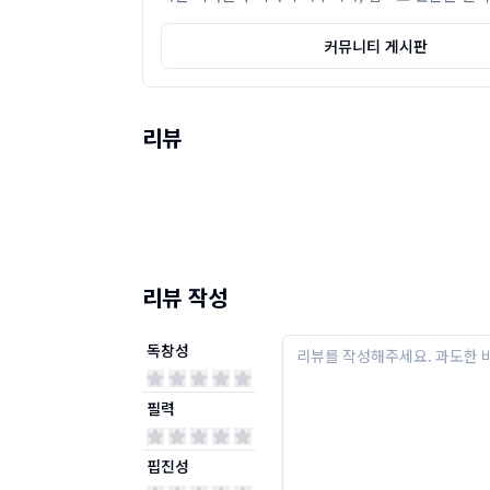
커뮤니티 게시판
리뷰
리뷰 작성
독창성
필력
핍진성