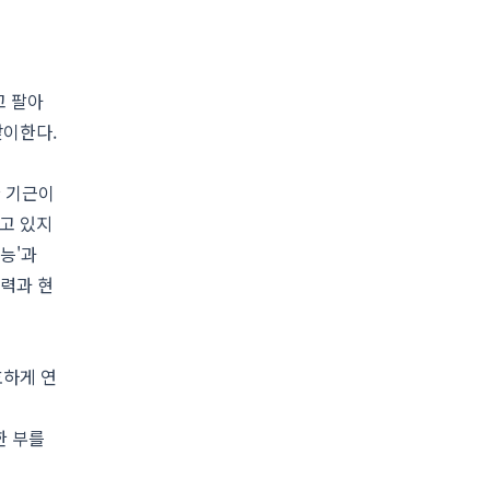
고 팔아
맞이한다.
한 기근이
고 있지
능'과
능력과 현
호하게 연
한 부를