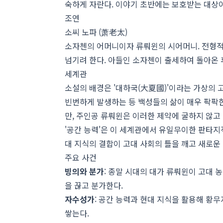
숙하게 자란다. 이야기 초반에는 보호받는 대상이
조연
소씨 노파 (萧老太)
소자첸의 어머니이자 류뤄윈의 시어머니. 전형적
넘기려 한다. 아들인 소자첸이 출세하여 돌아온 
세계관
소설의 배경은 '대하국(大夏國)'이라는 가상의 
빈번하게 발생하는 등 백성들의 삶이 매우 팍팍
만, 주인공 류뤄윈은 이러한 제약에 굴하지 않고 
'공간 능력'은 이 세계관에서 유일무이한 판타지
대 지식의 결합이 고대 사회의 틀을 깨고 새로운
주요 사건
빙의와 분가
: 종말 시대의 대가 류뤄윈이 고대
을 끊고 분가한다.
자수성가
: 공간 능력과 현대 지식을 활용해 황
쌓는다.