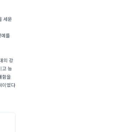
을 세운
명예를
대의 강
이고 능
통쾌함을
공적이었다