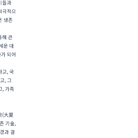
아이들과
 적극적으
운 생존
통해 큰
세운 대
자가 되어
고, 국
고, 그
, 가족
국(大夏
존 기술,
경과 결