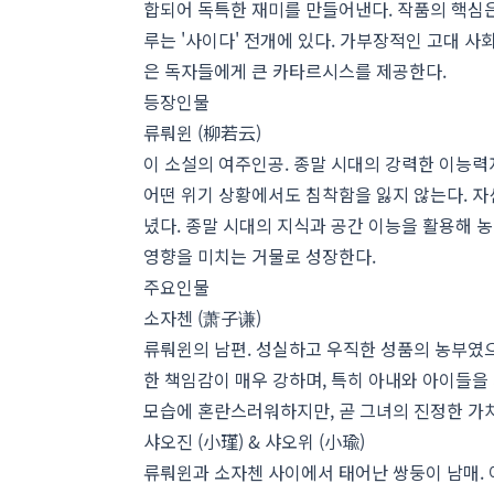
합되어 독특한 재미를 만들어낸다. 작품의 핵심
루는 '사이다' 전개에 있다. 가부장적인 고대 
은 독자들에게 큰 카타르시스를 제공한다.
등장인물
류뤄윈 (柳若云)
이 소설의 여주인공. 종말 시대의 강력한 이능력
어떤 위기 상황에서도 침착함을 잃지 않는다. 자
녔다. 종말 시대의 지식과 공간 이능을 활용해 
영향을 미치는 거물로 성장한다.
주요인물
소자첸 (萧子谦)
류뤄윈의 남편. 성실하고 우직한 성품의 농부였으
한 책임감이 매우 강하며, 특히 아내와 아이들을
모습에 혼란스러워하지만, 곧 그녀의 진정한 가
샤오진 (小瑾) & 샤오위 (小瑜)
류뤄윈과 소자첸 사이에서 태어난 쌍둥이 남매. 