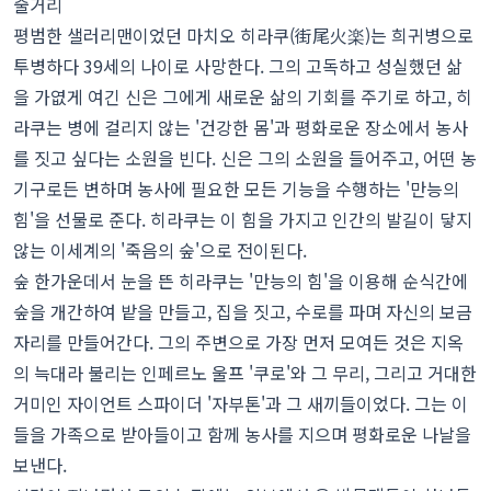
줄거리
평범한 샐러리맨이었던 마치오 히라쿠(街尾火楽)는 희귀병으로
투병하다 39세의 나이로 사망한다. 그의 고독하고 성실했던 삶
을 가엾게 여긴 신은 그에게 새로운 삶의 기회를 주기로 하고, 히
라쿠는 병에 걸리지 않는 '건강한 몸'과 평화로운 장소에서 농사
를 짓고 싶다는 소원을 빈다. 신은 그의 소원을 들어주고, 어떤 농
기구로든 변하며 농사에 필요한 모든 기능을 수행하는 '만능의
힘'을 선물로 준다. 히라쿠는 이 힘을 가지고 인간의 발길이 닿지
않는 이세계의 '죽음의 숲'으로 전이된다.
숲 한가운데서 눈을 뜬 히라쿠는 '만능의 힘'을 이용해 순식간에
숲을 개간하여 밭을 만들고, 집을 짓고, 수로를 파며 자신의 보금
자리를 만들어간다. 그의 주변으로 가장 먼저 모여든 것은 지옥
의 늑대라 불리는 인페르노 울프 '쿠로'와 그 무리, 그리고 거대한
거미인 자이언트 스파이더 '자부톤'과 그 새끼들이었다. 그는 이
들을 가족으로 받아들이고 함께 농사를 지으며 평화로운 나날을
보낸다.