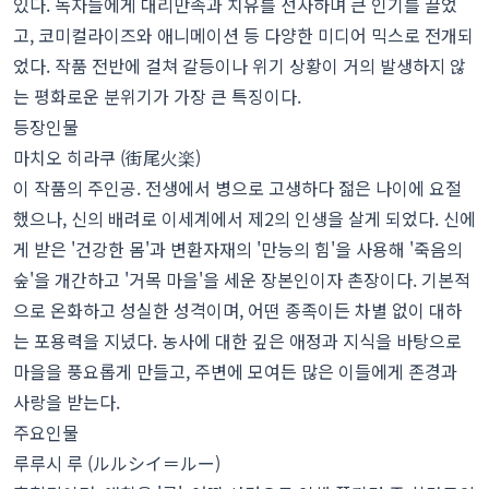
있다. 독자들에게 대리만족과 치유를 선사하며 큰 인기를 끌었
고, 코미컬라이즈와 애니메이션 등 다양한 미디어 믹스로 전개되
었다. 작품 전반에 걸쳐 갈등이나 위기 상황이 거의 발생하지 않
는 평화로운 분위기가 가장 큰 특징이다.
등장인물
마치오 히라쿠 (街尾火楽)
이 작품의 주인공. 전생에서 병으로 고생하다 젊은 나이에 요절
했으나, 신의 배려로 이세계에서 제2의 인생을 살게 되었다. 신에
게 받은 '건강한 몸'과 변환자재의 '만능의 힘'을 사용해 '죽음의
숲'을 개간하고 '거목 마을'을 세운 장본인이자 촌장이다. 기본적
으로 온화하고 성실한 성격이며, 어떤 종족이든 차별 없이 대하
는 포용력을 지녔다. 농사에 대한 깊은 애정과 지식을 바탕으로
마을을 풍요롭게 만들고, 주변에 모여든 많은 이들에게 존경과
사랑을 받는다.
주요인물
루루시 루 (ルルシイ＝ルー)