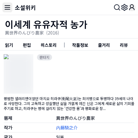
소설위키
Toggl
이세계 유유자적 농가
異世界のんびり農家
(2016)
읽기
편집
히스토리
작품정보
줄거리
리뷰
판타지
평범한 샐러리맨이었던 마치오 히라쿠(街尾火楽)는 희귀병으로 투병하다 39세의 나이
로 사망한다. 그의 고독하고 성실했던 삶을 가엾게 여긴 신은 그에게 새로운 삶의 기회를
주기로 하고, 히라쿠는 병에 걸리지 않는 '건강한 몸'과 평화로운 장...
원제
異世界のんびり農家
작가
内藤騎之介
국가
일본