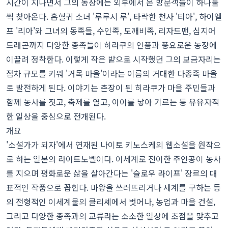
시간이 지나면서 그의 농장에는 외부에서 온 방문객들이 하나둘
씩 찾아온다. 흡혈귀 소녀 '루루시 루', 타락한 천사 '티아', 하이엘
프 '리아'와 그녀의 동족들, 수인족, 도깨비족, 리자드맨, 심지어
드래곤까지 다양한 종족들이 히라쿠의 인품과 풍요로운 농장에
이끌려 정착한다. 이렇게 작은 밭으로 시작했던 그의 보금자리는
점차 규모를 키워 '거목 마을'이라는 이름의 거대한 다종족 마을
로 발전하게 된다. 이야기는 촌장이 된 히라쿠가 마을 주민들과
함께 농사를 짓고, 축제를 열고, 아이를 낳아 기르는 등 유유자적
한 일상을 중심으로 전개된다.
개요
'소설가가 되자'에서 연재된 나이토 키노스케의 웹소설을 원작으
로 하는 일본의 라이트노벨이다. 이세계로 전이한 주인공이 농사
를 지으며 평화로운 삶을 살아간다는 '슬로우 라이프' 장르의 대
표적인 작품으로 꼽힌다. 마왕을 쓰러뜨리거나 세계를 구하는 등
의 전형적인 이세계물의 클리셰에서 벗어나, 농업과 마을 건설,
그리고 다양한 종족과의 교류라는 소소한 일상에 초점을 맞추고