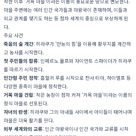
착한 이후 '거목 마을'이라는 이름의 풍요로운 땅으로 변모한다.
마을 주변에는 여러 인간 국가들과 마왕국이 존재하며, 이들과
외교 관계를 맺기도 하는 등 점차 세계의 중심으로 부상하게 된
다.
주요 사건
죽음의 숲 개간
: 히라쿠가 '만능의 힘'을 이용해 황무지를 개간하
고 농사를 시작한다.
첫 주민들의 합류
: 인페르노 울프와 자이언트 스파이더가 히라쿠
를 따르기 시작한다.
인간형 주민 정착
: 흡혈귀 루를 시작으로 천사 티아, 하이엘프 등
다양한 종족이 마을에 정착한다.
거목 마을 건립
: 작은 농장이 점차 커져 '거목 마을'이라는 이름의
정식 마을로 선포된다.
자녀의 탄생
: 히라쿠와 그의 아내들 사이에서 아이들이 태어나며
마을은 더욱 활기를 띤다.
외부 세계와의 교류
: 인근 마왕국이나 인간 국가와 교류를 시작