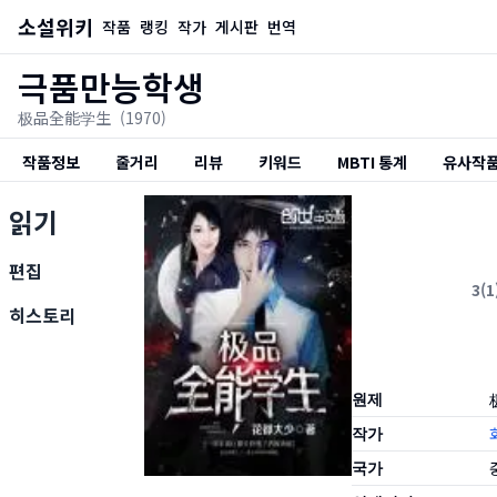
소설위키
작품
랭킹
작가
게시판
번역
극품만능학생
极品全能学生
(1970)
작품정보
줄거리
리뷰
키워드
MBTI 통계
유사작
읽기
편집
3
(
1
히스토리
원제
작가
국가