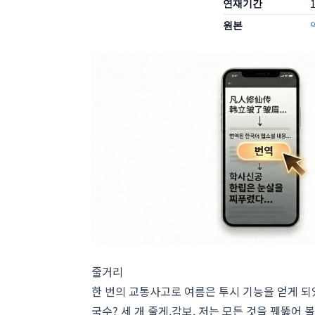
연재기간
1
원본
줄거리
한 번의 교통사고로 여름은 투시 기능을 얻게 되었
국수? 세 개 줄게.감보, 저는 모든 것을 꿰뚫어 