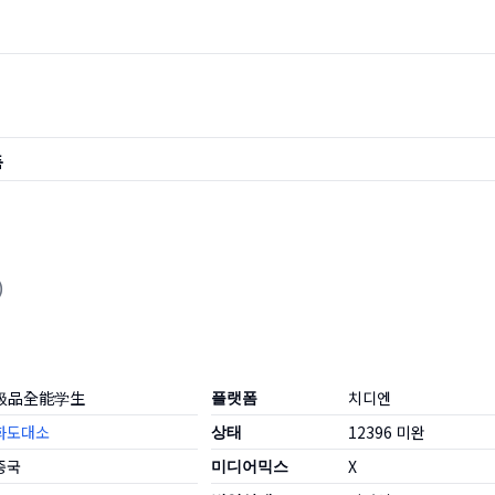
품
)
极品全能学生
플랫폼
치디엔
화도대소
상태
12396
미완
중국
미디어믹스
X