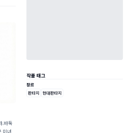
작품 태그
장르
판타지
현대판타지
라.바둑
운 미녀