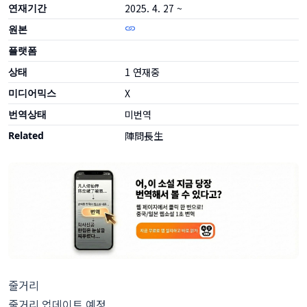
연재기간
2025. 4. 27 ~
원본
플랫폼
상태
1
연재중
미디어믹스
X
번역상태
미번역
Related
陣問長生
줄거리
줄거리 업데이트 예정