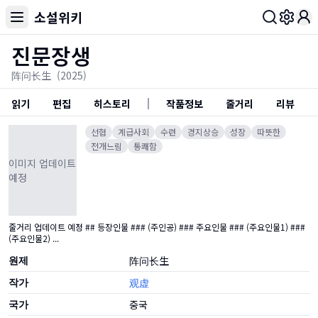
소설위키
Toggl
진문장생
阵问长生
(2025)
읽기
편집
히스토리
작품정보
줄거리
리뷰
선협
계급사회
수련
경지상승
성장
따뜻한
전개느림
통쾌함
이미지 업데이트
예정
줄거리 업데이트 예정 ## 등장인물 ### (주인공) ### 주요인물 ### (주요인물1) ###
(주요인물2) ...
원제
阵问长生
작가
观虚
국가
중국