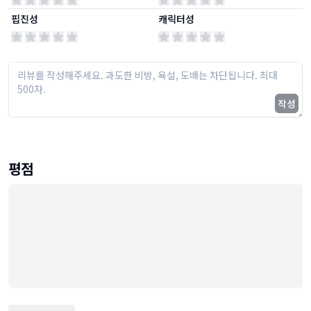
핍진성
캐릭터성
작성
평점