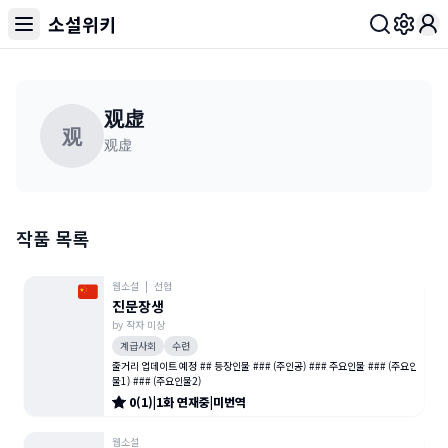
소설위키
Toggl
观虚
观
观虚
작품 목록
웹소설
|
선협
진문장생
by
작자 미상
계급사회
수련
줄거리 업데이트 예정 ## 등장인물 ### (주인공) ### 주요인물 ### (주요인
물1) ### (주요인물2)
0
(
1
)
|
1
화
연재중
|
미번역
웹소설