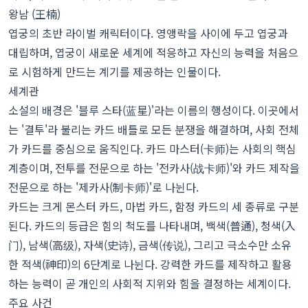
왕남 (王楠)
엽궁의 초반 라이벌 캐릭터이다. 영앵락을 사이에 두고 엽궁과
대립하며, 엽궁이 새로운 세계에 적응하고 자신의 능력을 처음으
로 시험하게 만드는 계기를 제공하는 인물이다.
세계관
소설의 배경은 '블루 스타(蓝星)'라는 이름의 행성이다. 이곳에서
는 '결투'라 불리는 카드 배틀로 모든 분쟁을 해결하며, 사회 전체
가 카드를 중심으로 움직인다. 카드 마스터(卡师)는 사회의 핵심
계층이며, 전투를 전문으로 하는 '전카사(战卡师)'와 카드 제작을
전문으로 하는 '제카사(制卡师)'로 나뉜다.
카드는 크게 몬스터 카드, 마법 카드, 함정 카드의 세 종류로 구분
된다. 카드의 등급은 힘의 척도를 나타내며, 백색(普通), 청색(入
门), 남색(高级), 자색(史诗), 금색(传说), 그리고 극소수만 소유
한 적색(神印)의 6단계로 나뉜다. 강력한 카드를 제작하고 활용
하는 능력이 곧 개인의 사회적 지위와 힘을 결정하는 세계이다.
주요 사건