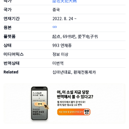
작가
逆苍天犯大病
국가
중국
연재기간
2022. 8. 24 ~
원본
플랫폼
起点, 69书吧, 爱下电子书
상태
993
연재중
미디어믹스
정보 미상
번역상태
미번역
Related
십마년대료, 환재전통제카