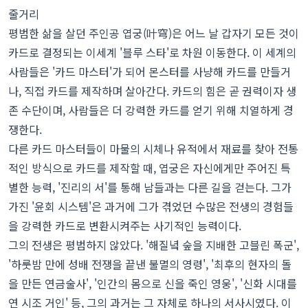
줄거리
평범한 삶을 살던 주인공 엽궁(叶穹)은 어느 날 갑자기 모든 것이
카드로 결정되는 이세계 '블루 스타'로 차원 이동한다. 이 세계의
사람들은 '카드 마스터'가 되어 몬스터를 사냥해 카드를 만들거
나, 직접 카드를 제작하며 살아간다. 카드의 힘은 곧 권력이자 생
존 수단이며, 사람들은 더 강력한 카드를 얻기 위해 치열하게 경
쟁한다.
다른 카드 마스터들이 마물의 시체나 유적에서 재료를 찾아 전통
적인 방식으로 카드를 제작할 때, 엽궁은 자신에게만 주어진 특
별한 능력, '진리의 서'를 통해 남들과는 다른 길을 걷는다. 그가
가진 '윤회 시스템'은 과거에 그가 겪었던 수많은 전생의 경험들
을 강력한 카드로 변환시켜주는 사기적인 능력이다.
그의 전생은 평범하지 않았다. '해질녘 숲을 지배한 고블린 폭군',
'하룻밤 만에 성배 전쟁을 끝낸 불멸의 영령', '최후의 현자의 돌
을 만든 연금술사', '인간의 몸으로 신을 죽인 영웅', '신화 시대를
연 시조 거인' 등, 그의 과거는 그 자체로 하나의 서사시였다. 이