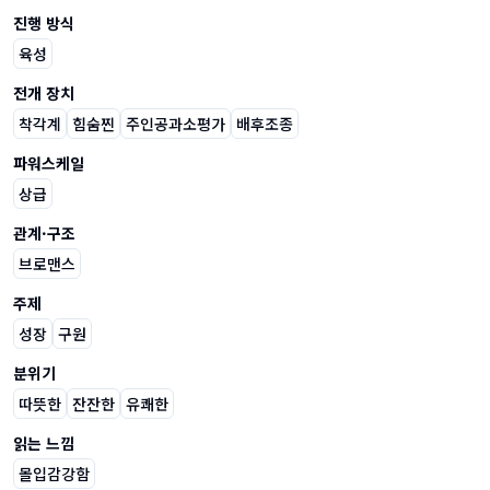
진행 방식
육성
전개 장치
착각계
힘숨찐
주인공과소평가
배후조종
파워스케일
상급
관계·구조
브로맨스
주제
성장
구원
분위기
따뜻한
잔잔한
유쾌한
읽는 느낌
몰입감강함