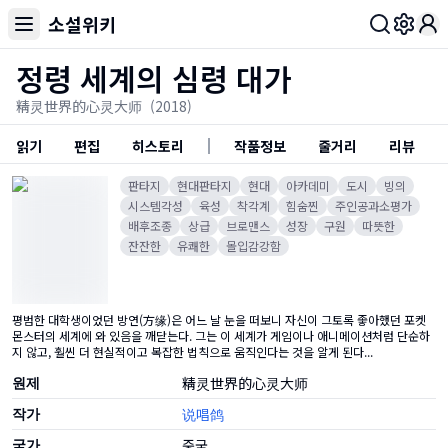
소설위키
Toggl
정령 세계의 심령 대가
精灵世界的心灵大师
(2018)
읽기
편집
히스토리
작품정보
줄거리
리뷰
판타지
현대판타지
현대
아카데미
도시
빙의
시스템각성
육성
착각계
힘숨찐
주인공과소평가
배후조종
상급
브로맨스
성장
구원
따뜻한
잔잔한
유쾌한
몰입감강함
평범한 대학생이었던 방연(方缘)은 어느 날 눈을 떠보니 자신이 그토록 좋아했던 포켓
몬스터의 세계에 와 있음을 깨닫는다. 그는 이 세계가 게임이나 애니메이션처럼 단순하
지 않고, 훨씬 더 현실적이고 복잡한 법칙으로 움직인다는 것을 알게 된다...
원제
精灵世界的心灵大师
작가
说唱鸽
국가
중국