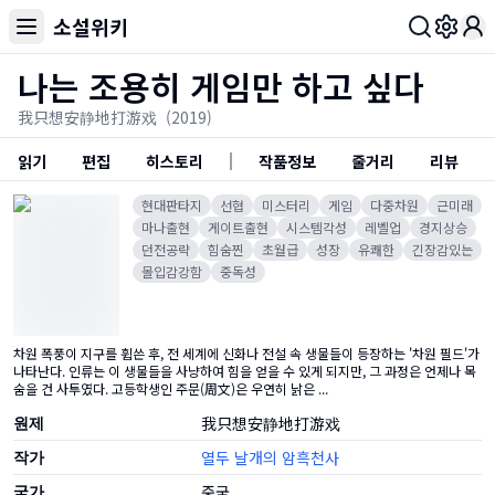
소설위키
Toggl
나는 조용히 게임만 하고 싶다
我只想安静地打游戏
(2019)
읽기
편집
히스토리
작품정보
줄거리
리뷰
현대판타지
선협
미스터리
게임
다중차원
근미래
마나출현
게이트출현
시스템각성
레벨업
경지상승
던전공략
힘숨찐
초월급
성장
유쾌한
긴장감있는
몰입감강함
중독성
차원 폭풍이 지구를 휩쓴 후, 전 세계에 신화나 전설 속 생물들이 등장하는 '차원 필드'가
나타난다. 인류는 이 생물들을 사냥하여 힘을 얻을 수 있게 되지만, 그 과정은 언제나 목
숨을 건 사투였다. 고등학생인 주문(周文)은 우연히 낡은 ...
원제
我只想安静地打游戏
작가
열두 날개의 암흑천사
국가
중국