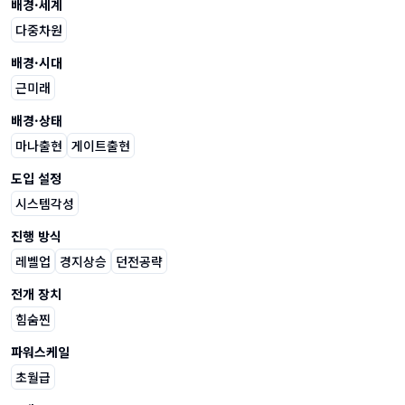
배경·세계
다중차원
배경·시대
근미래
배경·상태
마나출현
게이트출현
도입 설정
시스템각성
진행 방식
레벨업
경지상승
던전공략
전개 장치
힘숨찐
파워스케일
초월급