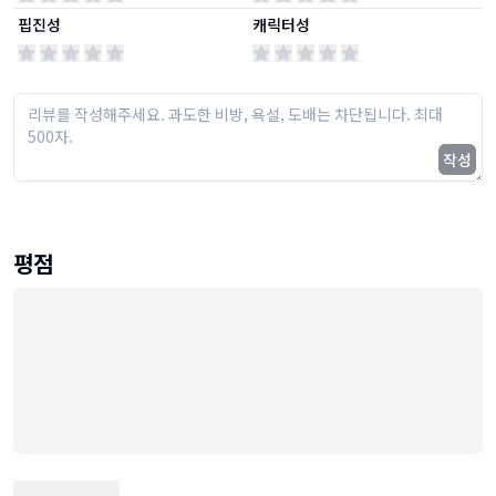
핍진성
캐릭터성
작성
평점