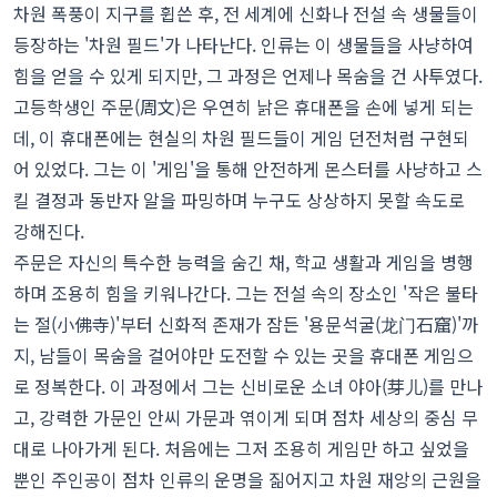
차원 폭풍이 지구를 휩쓴 후, 전 세계에 신화나 전설 속 생물들이
등장하는 '차원 필드'가 나타난다. 인류는 이 생물들을 사냥하여
힘을 얻을 수 있게 되지만, 그 과정은 언제나 목숨을 건 사투였다.
고등학생인 주문(周文)은 우연히 낡은 휴대폰을 손에 넣게 되는
데, 이 휴대폰에는 현실의 차원 필드들이 게임 던전처럼 구현되
어 있었다. 그는 이 '게임'을 통해 안전하게 몬스터를 사냥하고 스
킬 결정과 동반자 알을 파밍하며 누구도 상상하지 못할 속도로
강해진다.
주문은 자신의 특수한 능력을 숨긴 채, 학교 생활과 게임을 병행
하며 조용히 힘을 키워나간다. 그는 전설 속의 장소인 '작은 불타
는 절(小佛寺)'부터 신화적 존재가 잠든 '용문석굴(龙门石窟)'까
지, 남들이 목숨을 걸어야만 도전할 수 있는 곳을 휴대폰 게임으
로 정복한다. 이 과정에서 그는 신비로운 소녀 야아(芽儿)를 만나
고, 강력한 가문인 안씨 가문과 엮이게 되며 점차 세상의 중심 무
대로 나아가게 된다. 처음에는 그저 조용히 게임만 하고 싶었을
뿐인 주인공이 점차 인류의 운명을 짊어지고 차원 재앙의 근원을