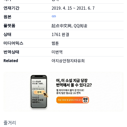
연재기간
2019. 4. 15 ~ 2021. 6. 7
원본
플랫폼
起点中文网, QQ阅读
상태
1761
완결
미디어믹스
웹툰
번역상태
미번역
Related
아지상안정지타유희
줄거리