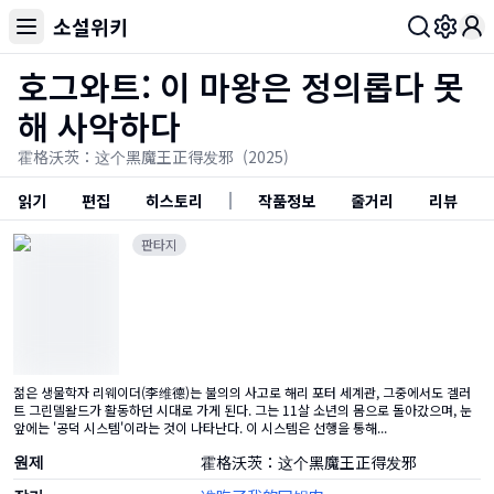
소설위키
Toggl
호그와트: 이 마왕은 정의롭다 못
해 사악하다
霍格沃茨：这个黑魔王正得发邪
(2025)
읽기
편집
히스토리
작품정보
줄거리
리뷰
판타지
젊은 생물학자 리웨이더(李维德)는 불의의 사고로 해리 포터 세계관, 그중에서도 겔러
트 그린델왈드가 활동하던 시대로 가게 된다. 그는 11살 소년의 몸으로 돌아갔으며, 눈
앞에는 '공덕 시스템'이라는 것이 나타난다. 이 시스템은 선행을 통해...
원제
霍格沃茨：这个黑魔王正得发邪