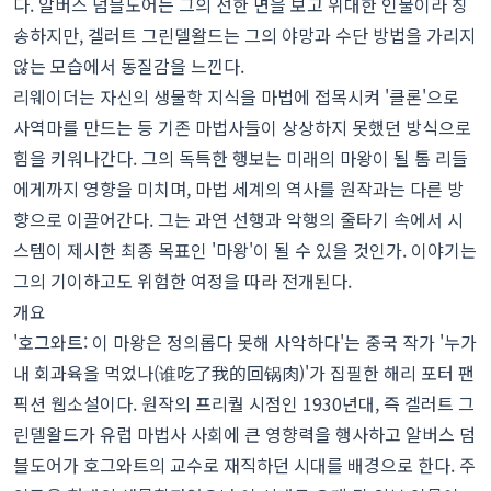
다. 알버스 덤블도어는 그의 선한 면을 보고 위대한 인물이라 칭
송하지만, 겔러트 그린델왈드는 그의 야망과 수단 방법을 가리지
않는 모습에서 동질감을 느낀다.
리웨이더는 자신의 생물학 지식을 마법에 접목시켜 '클론'으로
사역마를 만드는 등 기존 마법사들이 상상하지 못했던 방식으로
힘을 키워나간다. 그의 독특한 행보는 미래의 마왕이 될 톰 리들
에게까지 영향을 미치며, 마법 세계의 역사를 원작과는 다른 방
향으로 이끌어간다. 그는 과연 선행과 악행의 줄타기 속에서 시
스템이 제시한 최종 목표인 '마왕'이 될 수 있을 것인가. 이야기는
그의 기이하고도 위험한 여정을 따라 전개된다.
개요
'호그와트: 이 마왕은 정의롭다 못해 사악하다'는 중국 작가 '누가
내 회과육을 먹었나(谁吃了我的回锅肉)'가 집필한 해리 포터 팬
픽션 웹소설이다. 원작의 프리퀄 시점인 1930년대, 즉 겔러트 그
린델왈드가 유럽 마법사 사회에 큰 영향력을 행사하고 알버스 덤
블도어가 호그와트의 교수로 재직하던 시대를 배경으로 한다. 주