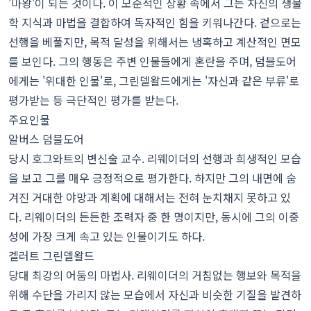
'마왕'이 되는 것이다. 이 모순적인 상황 속에서 그는 자신의 생물
학 지식과 마법을 결합하여 독자적인 힘을 키워나간다. 겉으로는
선행을 베풀지만, 목적 달성을 위해서는 냉혹하고 계산적인 면모
를 보인다. 그의 행동은 주변 인물들에게 혼란을 주며, 덤블도어
에게는 '위대한 인물'로, 그린델왈드에게는 '자신과 같은 부류'로
평가받는 등 극단적인 평가를 받는다.
주요인물
알버스 덤블도어
당시 호그와트의 변신술 교수. 리웨이더의 선행과 희생적인 모습
을 보고 그를 매우 긍정적으로 평가한다. 하지만 그의 내면에 숨
겨진 거대한 야망과 계획에 대해서는 전혀 눈치채지 못하고 있
다. 리웨이더의 든든한 조력자 중 한 명이지만, 동시에 그의 이중
성에 가장 크게 속고 있는 인물이기도 하다.
겔러트 그린델왈드
당대 최강의 어둠의 마법사. 리웨이더의 거침없는 행보와 목적을
위해 수단을 가리지 않는 모습에서 자신과 비슷한 기질을 발견하