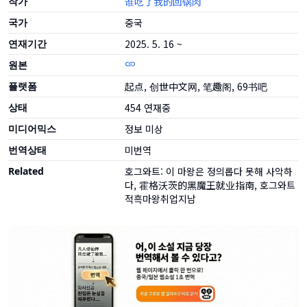
작가
谁吃了我的回锅肉
국가
중국
연재기간
2025. 5. 16 ~
원본
플랫폼
起点, 创世中文网, 笔趣阁, 69书吧
상태
454
연재중
미디어믹스
정보 미상
번역상태
미번역
Related
호그와트: 이 마왕은 정의롭다 못해 사악하
다, 霍格沃茨的黑魔王就业指南, 호그와트
적흑마왕취업지남