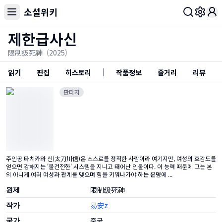
소설위키
Toggl
제한급사신
限制级死神
(2025)
읽기
편집
히스토리
작품정보
줄거리
리뷰
판타지
주인공 타치카와 신(太刀川信)은 스스로를 정직한 사람이라 여기지만, 여성의 호감도를
얻으면 강해지는 '불건전한' 시스템을 지니고 태어난 인물이다. 이 능력 때문에 그는 본
의 아니게 여러 여성과 관계를 맺으며 힘을 키워나가야 하는 운명에 ...
원제
限制级死神
작가
易安z
국가
중국