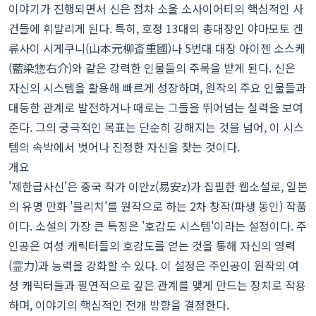
이야기가 진행되면서 신은 점차 소울 소사이어티의 핵심적인 사
건들에 휘말리게 된다. 특히, 호정 13대의 총대장인 야마모토 겐
류사이 시게쿠니(山本元柳斎重國)나 5번대 대장 아이젠 소스케
(藍染惣右介)와 같은 강력한 인물들의 주목을 받게 된다. 신은
자신의 시스템을 활용해 빠르게 성장하며, 원작의 주요 인물들과
대등한 관계로 발전하거나 때로는 그들을 뛰어넘는 실력을 보여
준다. 그의 궁극적인 목표는 단순히 강해지는 것을 넘어, 이 시스
템의 속박에서 벗어나 진정한 자신을 찾는 것이다.
개요
'제한급사신'은 중국 작가 이안z(易安z)가 집필한 웹소설로, 일본
의 유명 만화 '블리치'를 원작으로 하는 2차 창작(파생 동인) 작품
이다. 소설의 가장 큰 특징은 '호감도 시스템'이라는 설정이다. 주
인공은 여성 캐릭터들의 호감도를 얻는 것을 통해 자신의 영력
(霊力)과 능력을 강화할 수 있다. 이 설정은 주인공이 원작의 여
성 캐릭터들과 필연적으로 깊은 관계를 맺게 만드는 장치로 작용
하며, 이야기의 핵심적인 전개 방향을 결정한다.