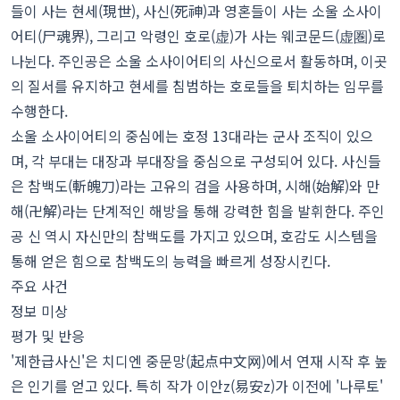
들이 사는 현세(現世), 사신(死神)과 영혼들이 사는 소울 소사이
어티(尸魂界), 그리고 악령인 호로(虚)가 사는 웨코문드(虚圏)로
나뉜다. 주인공은 소울 소사이어티의 사신으로서 활동하며, 이곳
의 질서를 유지하고 현세를 침범하는 호로들을 퇴치하는 임무를
수행한다.
소울 소사이어티의 중심에는 호정 13대라는 군사 조직이 있으
며, 각 부대는 대장과 부대장을 중심으로 구성되어 있다. 사신들
은 참백도(斬魄刀)라는 고유의 검을 사용하며, 시해(始解)와 만
해(卍解)라는 단계적인 해방을 통해 강력한 힘을 발휘한다. 주인
공 신 역시 자신만의 참백도를 가지고 있으며, 호감도 시스템을
통해 얻은 힘으로 참백도의 능력을 빠르게 성장시킨다.
주요 사건
정보 미상
평가 및 반응
'제한급사신'은 치디엔 중문망(起点中文网)에서 연재 시작 후 높
은 인기를 얻고 있다. 특히 작가 이안z(易安z)가 이전에 '나루토'