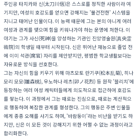
주인공 타치카와 신(太刀川信)은 스스로를 정직한 사람이라 여
기지만, 여성의 호감도를 얻으면 강해지는 '불건전한' 시스템을
지니고 태어난 인물이다. 이 능력 때문에 그는 본의 아니게 여러
여성과 관계를 맺으며 힘을 키워나가야 하는 운명에 처한다. 이
야기는 그가 사신(死神)을 양성하는 기관인 진앙영술원(真央霊
術院)의 학생일 때부터 시작된다. 신은 뛰어난 재능으로 졸업 전
에 이미 석관(席官) 자리를 제안받지만, 평범한 학교생활보다는
자유로운 방식을 선호한다.
그는 자신의 힘을 키우기 위해 마츠모토 란기쿠(松本乱菊), 히나
모리 모모(雛森桃), 우노하나 레츠(卯ノ花烈) 등 원작 '블리치'에
등장하는 여러 여성 캐릭터들에게 의도적으로 접근하여 호감도
를 쌓는다. 이 과정에서 그는 때로는 진심으로, 때로는 계산적으
로 행동하며 복잡한 관계를 형성한다. 그의 행동은 주변 인물들
에게 종종 오해를 사기도 하며, '바람둥이'라는 비난을 받기도 하
지만, 신은 이 모든 것이 강해지기 위한 어쩔 수 없는 과정이라고
합리화한다.