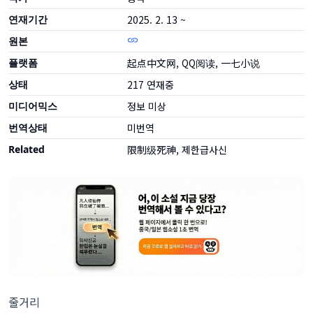
연재기간
2025. 2. 13 ~
원본
플랫폼
起点中文网, QQ阅读, 一七小说
상태
217
연재중
미디어믹스
정보 미상
번역상태
미번역
Related
限制级死神, 제한급사신
줄거리