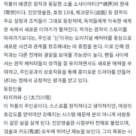
작품의 배경은 원작과 동일한 소울 소사이어티(尸魂界)와 현세
(現世)이다. 진앙영술원, 호정 13대, 웨코문드(虚圏) 등 원작의
주요 설정과 조직들이 그대로 등장하며, 독자들에게 익숙한 세계
관 속에서 새로운 이야기가 펼쳐진다. 작가는 원작의 스토리를
따라가기보다는, 주인공 '신'이라는 오리지널 캐릭터를 중심으로
새로운 사건과 관계를 창조해내는 데 중점을 둔다. 이로 인해 원
작과는 다른 전개와 결말을 보여줄 가능성이 높다. 팬들 사이에
서는 원작 캐릭터들의 성격을 잘 유지하면서도 새로운 매력을 부
여하고, 주인공과의 상호작용을 통해 흥미로운 드라마를 만들어
낸다는 점에서 긍정적인 평가를 받고 있다.
등장인물
타치카와 신 (太刀川信)
이 작품의 주인공이다. 스스로를 정직하다고 생각하지만, 여성의
호감도를 얻어야만 강해지는 시스템 때문에 본의 아니게 바람둥
이 같은 삶을 살게 된다. 진앙영술원 시절부터 천재로 불렸으며,
검술과 귀도(鬼道) 모두에 뛰어난 재능을 보인다. 그의 목표는 시