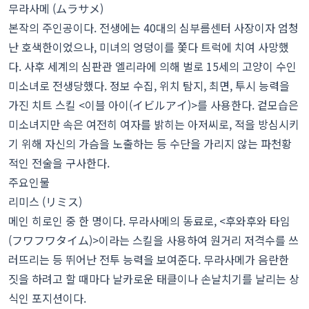
무라사메 (ムラサメ)
본작의 주인공이다. 전생에는 40대의 심부름센터 사장이자 엄청
난 호색한이었으나, 미녀의 엉덩이를 쫓다 트럭에 치여 사망했
다. 사후 세계의 심판관 엘리라에 의해 벌로 15세의 고양이 수인
미소녀로 전생당했다. 정보 수집, 위치 탐지, 최면, 투시 능력을
가진 치트 스킬 <이블 아이(イビルアイ)>를 사용한다. 겉모습은
미소녀지만 속은 여전히 여자를 밝히는 아저씨로, 적을 방심시키
기 위해 자신의 가슴을 노출하는 등 수단을 가리지 않는 파천황
적인 전술을 구사한다.
주요인물
리미스 (リミス)
메인 히로인 중 한 명이다. 무라사메의 동료로, <후와후와 타임
(フワフワタイム)>이라는 스킬을 사용하여 원거리 저격수를 쓰
러뜨리는 등 뛰어난 전투 능력을 보여준다. 무라사메가 음란한
짓을 하려고 할 때마다 날카로운 태클이나 손날치기를 날리는 상
식인 포지션이다.