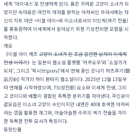
세계 '아이네스'로 전생하게 된다. 몸은 귀여운 고양이 소녀가 되
었지만 속마음은 여전히 여자를 밝히는 아저씨인 무라사메는 자
신의 치트 마안 <이블 아이>와 미소녀로서의 미인계(색기 전술)
를 총동원하여 이세계에서 살아남기 위한 기상천외한 모험을 시
작한다.
개요
《이블 아이 캐츠
고양이 소녀가 된 조금 음란한 남자의 이세계
전생 이야기
》는 일본의 웹소설 플랫폼 '카쿠요무'와 '소설가가
되자', 그리고 '픽시브(pixiv)'에서 연재 중인 은나기 하츠루기(銀
凪刃剣) 작가의 하이 판타지 웹소설이다. 2025년 12월 13일부
터 연재를 시작하였으며, TS(성전환) 요소와 이세계 전생, 그리
고 코미디와 배틀이 결합된 독특한 분위기를 자아낸다. 주인공이
겉모습은 미소녀 고양이 수인이지만 내면은 40대 호색한 아저씨
라는 갭을 활용한 개그와, 아슬아슬한 수위의 색기 전술을 가미
한 독특한 전투 묘사가 특징이다.
등장인물