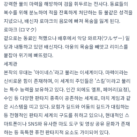
강력한 불의 마력을 해방하여 검을 휘두르는 전사다. 동료들의
복수를 위해 분노하여 적을 잔혹하게 처단하는 등 불같은 성격을
지녔으나, 배신자 로마크의 음모에 빠져 목숨을 잃게 된다.
로마크 (ロマク)
겉으로는 동료인 척했으나 배후에서 악당 와르자(ワルザー) 일
당과 내통하고 있던 배신자다. 아웅의 목숨을 빼앗고 리미스를
붙잡아 위기에 빠뜨렸다.
세계관
본작의 무대는 '아이네스'라고 불리는 이세계이다. 마력이라는
신비로운 힘이 존재하며, 이 세계의 주민들은 '스킬'이라고 불리
는 특수 능력을 보유하고 있다. 인간 외에도 엘프, 페어리(요정),
수인 등 다양한 판타지 종족이 공존하는 세계로, 마치 게임과 같
은 시스템을 띠고 있다. 모험가 길드와 어둠의 길드가 대립하는
등 전형적인 판타지 세계의 구도를 취하고 있으나, 현대적인 스
마트폰이나 SNS와 유사한 마도 도구 및 영상 공유 문화가 존재
하는 등 독특한 퓨전 판타지적 요소도 가미되어 있다.