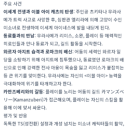
주요 사건
이세계 전생과 이블 아이 캐츠의 탄생
: 주인공 츠키타나 무라사
메가 트럭 사고로 사망한 후, 심판관 엘리라에 의해 고양이 수인
미소녀로 전생하여 이세계 아이네스에 발을 내딛게 된다.
동료들과의 만남
: 무라사메가 리미스, 소완, 플레이 등 매력적인
히로인들과 만나 동료가 되고, 길드 활동을 시작한다.
와르자 아지트 습격과 로마크의 배신
: 어둠의 세력인 와르자 일
당을 소탕하기 위해 아지트에 침투했으나, 동료였던 로마크의 배
신으로 인해 강력한 전사 아웅이 목숨을 잃고 리미스가 붙잡히는
등 큰 위기를 맞이한다. 무라사메는 자신의 <이블 아이> 능력을
극대화하여 위기를 타개하고자 한다.
카만즈베리와의 갈등
: 플레이를 노리는 어둠의 길드 카マンズベ
リー(Kamanzuberi)가 접근해오며, 플레이는 자신의 스킬을 활
용해 이에 맞서 싸운다.
평가 및 반응
독특한 TS(성전환) 설정과 개성 넘치는 미소녀 캐릭터들의 활약,