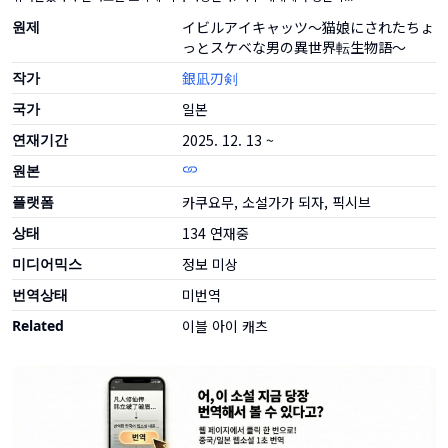
원제
イビルアイキャッツ～猫娘にされたちょ
っとスケベな男の異世界転生物語～
작가
銀凪刃剣
국가
일본
연재기간
2025. 12. 13 ~
원본
플랫폼
카쿠요무, 소설가가 되자, 픽시브
상태
134
연재중
미디어믹스
정보 미상
번역상태
미번역
Related
이블 아이 캐츠