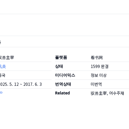
품
驭兽主宰
플랫폼
看书网
凡炎
상태
1599
완결
중국
미디어믹스
정보 미상
025. 5. 12 ~ 2017. 6. 3
번역상태
미번역
Related
驭兽主宰, 어수주재