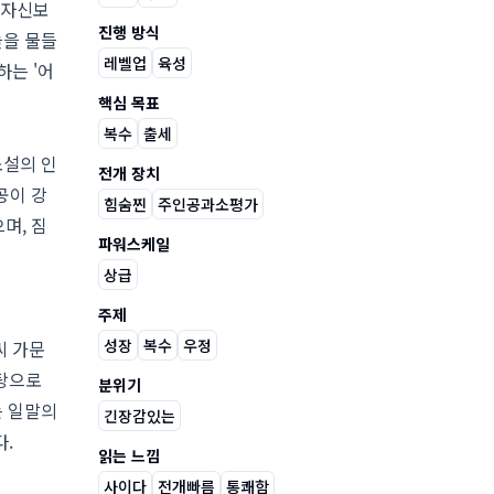
 자신보
진행 방식
늘을 물들
레벨업
육성
하는 '어
핵심 목표
복수
출세
소설의 인
전개 장치
공이 강
힘숨찐
주인공과소평가
며, 짐
파워스케일
상급
주제
성장
복수
우정
씨 가문
바탕으로
분위기
는 일말의
긴장감있는
다.
읽는 느낌
사이다
전개빠름
통쾌함