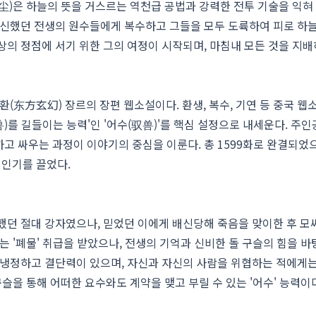
尘)은 하늘의 뜻을 거스르는 역천급 공법과 강력한 전투 기술을 익혀
배신했던 전생의 원수들에게 복수하고 그들을 모두 도륙하여 피로 하
상의 정점에 서기 위한 그의 여정이 시작되며, 마침내 모든 것을 지배
(东方玄幻) 장르의 장편 웹소설이다. 환생, 복수, 기연 등 중국 웹
兽)를 길들이는 능력'인 '어수(驭兽)'를 핵심 설정으로 내세운다. 주인
고 싸우는 과정이 이야기의 중심을 이룬다. 총 1599화로 완결되었으
인기를 끌었다.
했던 절대 강자였으나, 믿었던 이에게 배신당해 죽음을 맞이한 후 모
는 '폐물' 취급을 받았으나, 전생의 기억과 신비한 돌 구슬의 힘을 
 냉정하고 결단력이 있으며, 자신과 자신의 사람을 위협하는 적에게
구슬을 통해 어떠한 요수와도 계약을 맺고 부릴 수 있는 '어수' 능력이