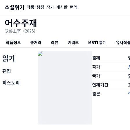
소설위키
작품
랭킹
작가
게시판
번역
어수주재
驭兽主宰
(2025)
작품정보
줄거리
리뷰
키워드
MBTI 통계
유사작
읽기
원제
작가
편집
국가
히스토리
연재기간
2
원본