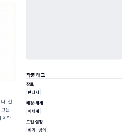
작품 태그
장르
판타지
다. 전
배경·세계
 그는
이세계
게 계약
도입 설정
회귀
빙의