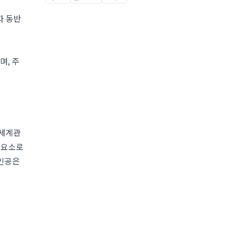
자 동반
며, 주
 세계관
한 요소로
주인공은