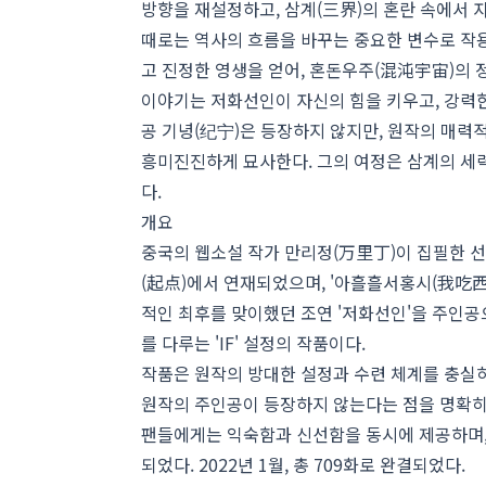
방향을 재설정하고, 삼계(三界)의 혼란 속에서 
때로는 역사의 흐름을 바꾸는 중요한 변수로 작
고 진정한 영생을 얻어, 혼돈우주(混沌宇宙)의 
이야기는 저화선인이 자신의 힘을 키우고, 강력한
공 기녕(纪宁)은 등장하지 않지만, 원작의 매
흥미진진하게 묘사한다. 그의 여정은 삼계의 세력
다.
개요
중국의 웹소설 작가 만리정(万里丁)이 집필한 선
(起点)에서 연재되었으며, '아흘흘서홍시(我吃西
적인 최후를 맞이했던 조연 '저화선인'을 주인공
를 다루는 'IF' 설정의 작품이다.
작품은 원작의 방대한 설정과 수련 체계를 충실히
원작의 주인공이 등장하지 않는다는 점을 명확히 
팬들에게는 익숙함과 신선함을 동시에 제공하며,
되었다. 2022년 1월, 총 709화로 완결되었다.