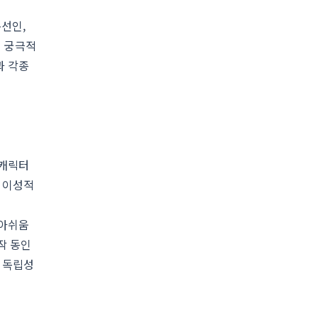
돈선인,
여 궁극적
과 각종
 캐릭터
 이성적
 아쉬움
작 동인
 독립성