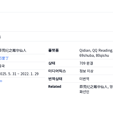
품
莽荒纪之雎华仙人
플랫폼
Qidian, QQ Reading
69shuba, 80qishu
万里丁
상태
709
완결
중국
미디어믹스
정보 미상
025. 5. 31 ~ 2022. 1. 29
번역상태
미번역
Related
莽荒纪之雎华仙人, 
화선인