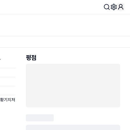
Toggle 
평점
,
망황기지저