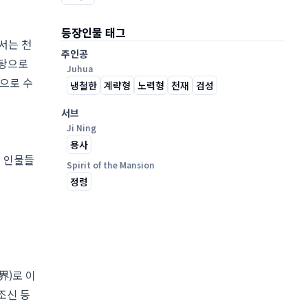
등장인물 태그
서는 천
주인공
바탕으로
Juhua
으로 수
냉철한
계략형
노력형
천재
검성
서브
Ji Ning
용사
의 인물들
Spirit of the Mansion
정령
界)로 이
 조신 등