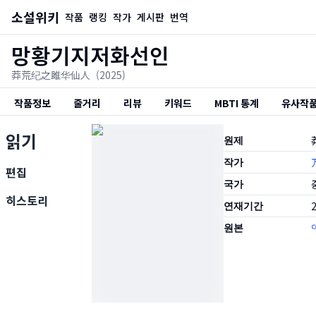
소설위키
작품
랭킹
작가
게시판
번역
망황기지저화선인
莽荒纪之雎华仙人
(2025)
작품정보
줄거리
리뷰
키워드
MBTI 통계
유사작
읽기
원제
작가
편집
국가
히스토리
연재기간
2
원본