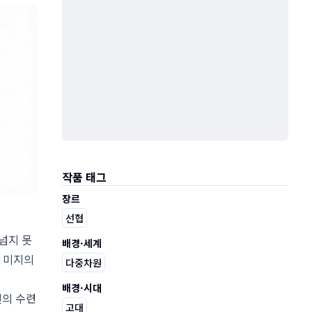
작품 태그
장르
선협
넘지 못
배경·세계
는 미지의
다중차원
배경·시대
신의 수련
고대