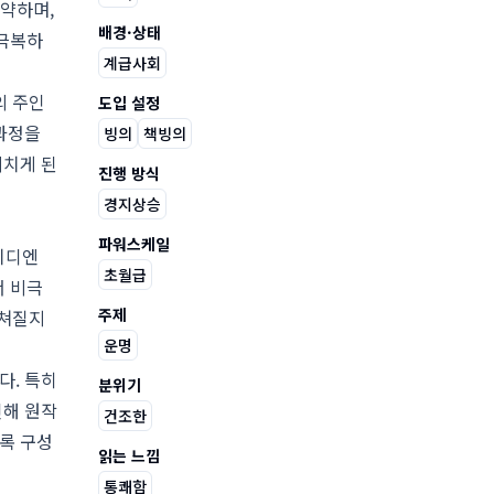
암약하며,
배경·상태
 극복하
계급사회
의 주인
도입 설정
과정을
빙의
책빙의
미치게 된
진행 방식
경지상승
파워스케일
치디엔
초월급
서 비극
주제
펼쳐질지
운명
다. 특히
분위기
인해 원작
건조한
록 구성
읽는 느낌
통쾌함