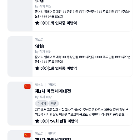
仙葫
by
작자 미상
줄거리 업데이트 예정 ## 등장인물 ### (주인공) ### 주요인물 ### (주요인
물1) ### (주요인물2)
0
(
0
)
|
1
화
연재중
|
미번역
웹소설
俗仙
by
작자 미상
줄거리 업데이트 예정 ## 등장인물 ### (주인공) ### 주요인물 ### (주요인
물1) ### (주요인물2)
0
(
0
)
|
1
화
연재중
|
미번역
웹소설
|
판타지
제1차 마법세계대전
by
작자 미상
이세계
하렘
지구에서 고등학교 수학 교사로 일하던 주인공은 파르스 제국의 중앙 정부 부
처 1급 서기인 샬럿 메클렌부르크의 몸으로 빙의한다. 이세계의 공무원으로서
평화로운 삶을 살고자 했으나
0
(
0
)
|
758
화
완결
|
미번역
웹소설
|
판타지
제1차 마법세계대전