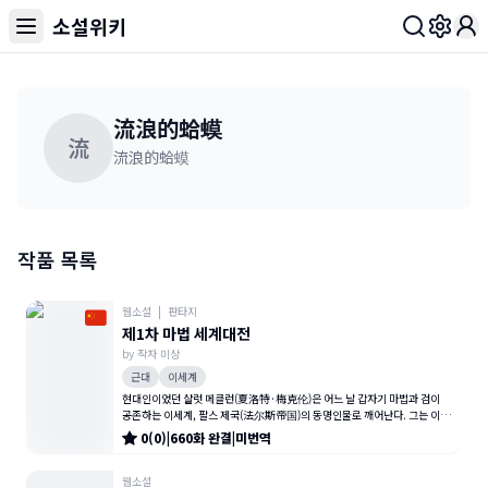
소설위키
Toggl
流浪的蛤蟆
流
流浪的蛤蟆
작품 목록
웹소설
|
판타지
제1차 마법 세계대전
by
작자 미상
근대
이세계
현대인이었던 샬럿 메클런(夏洛特·梅克伦)은 어느 날 갑자기 마법과 검이
공존하는 이세계, 팔스 제국(法尔斯帝国)의 동명인물로 깨어난다. 그는 이세
계에서만큼은 평범한 공무원으로
0
(
0
)
|
660
화
완결
|
미번역
웹소설