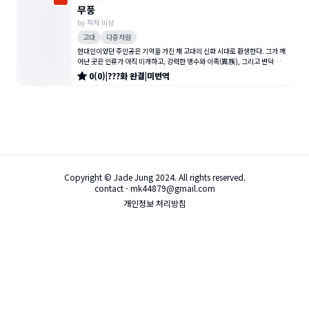
무풍
by
작자 미상
고대
다중차원
현대인이었던 주인공은 기억을 가진 채 고대의 신화 시대로 환생한다. 그가 깨
어난 곳은 인류가 아직 미개하고, 강력한 맹수와 이족(異族), 그리고 변덕스러
운 신들의 위협 속에서
0
(
0
)
|
???
화
완결
|
미번역
Copyright © Jade Jung 2024. All rights reserved.
contact - mk44879@gmail.com
개인정보 처리방침