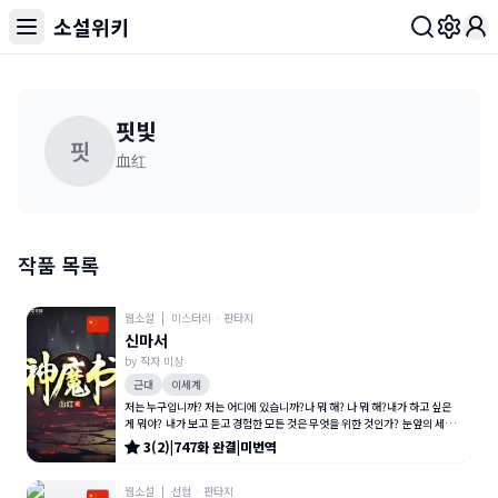
소설위키
Toggl
핏빛
핏
血红
작품 목록
웹소설
|
미스터리
·
판타지
신마서
by
작자 미상
근대
이세계
저는 누구입니까? 저는 어디에 있습니까?나 뭐 해? 나 뭐 해?내가 하고 싶은
게 뭐야? 내가 보고 듣고 경험한 모든 것은 무엇을 위한 것인가? 눈앞의 세계
는 진실인가 아니면
3
(
2
)
|
747
화
완결
|
미번역
웹소설
|
선협
·
판타지