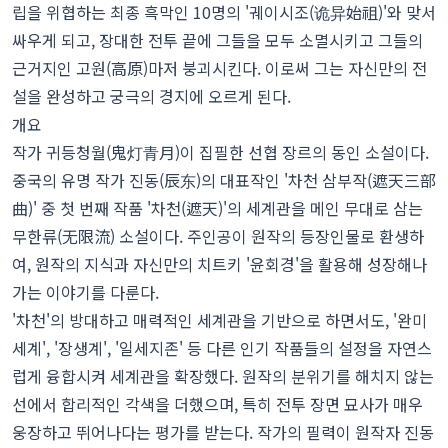
립을 위협하는 최종 흑막인 10명의 '궤이시조(诡异始祖)'와 맞서
싸우게 되고, 장대한 전투 끝에 그들을 모두 소멸시키고 그들의
근거지인 고원(高原)마저 붕괴시킨다. 이로써 그는 자신만의 전
설을 완성하고 궁극의 경지에 오르게 된다.
개요
작가 귀등청월(鬼灯青月)이 집필한 선협 장르의 동인 소설이다.
중국의 유명 작가 진동(辰东)의 대표작인 '차천 삼부작(遮天三部
曲)' 중 첫 번째 작품 '차천(遮天)'의 세계관을 메인 무대로 삼는
무한류(无限流) 소설이다. 주인공이 원작의 등장인물로 환생하
여, 원작의 지식과 자신만의 치트키 '윤회경'을 활용해 성장해나
가는 이야기를 다룬다.
'차천'의 방대하고 매력적인 세계관을 기반으로 하면서도, '완미
세계', '장생계', '일세지존' 등 다른 인기 작품들의 설정을 자연스
럽게 융합시켜 세계관을 확장했다. 원작의 분위기를 해치지 않는
선에서 합리적인 각색을 더했으며, 특히 전투 장면 묘사가 매우
웅장하고 뛰어나다는 평가를 받는다. 작가의 필력이 원작자 진동