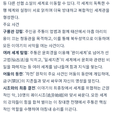
등 다른 선협 소설의 세계로 이동할 수 있다. 각 세계의 독특한 수
행 체계와 설정이 서로 얽히며 더욱 방대하고 복합적인 세계관을
형성한다.
주요 사건
구룡관 강림
: 주인공 주통이 엽범과 함께 태산에서 아홉 마리의
용이 끄는 청동관을 목격하고, 이를 통해 북두성역으로 이동하며
모든 이야기의 서막을 여는 사건이다.
여러 세계 탐험
: 주통은 윤회경을 이용해 '완미세계'로 넘어가 선
고법(仙古法)을 익히고, '일세지존'의 세계에서 윤회와 관련된 비
밀을 파헤치는 등 여러 세계를 넘나들며 힘과 지식을 쌓는다.
어둠의 동란
: '차천' 원작의 주요 사건인 어둠의 동란에 개입하여,
금구(禁区)의 지존들과 맞서 싸우며 자신의 명성을 떨친다.
시조와의 최종 결전
: 이야기의 최종장에서 세계를 위협하는 근원
적인 악, 10명의 궤이시조(诡异始祖)와 맞서 싸운다. 모든 세계
의 강자들이 힘을 합쳐 벌이는 이 장대한 전쟁에서 주통은 핵심
적인 역할을 수행하며 마침내 승리를 이끈다.