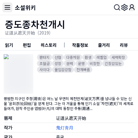
소설위키
Toggl
증도종차천개시
证道从遮天开始
(2019)
읽기
편집
히스토리
작품정보
줄거리
리뷰
판타지
선협
다중차원
환생
레벨업
세력확장
초월급
성장
권력
운명
비장한
긴장감있는
사이다
몰입감강함
전개빠름
평범한 지구인 주청(周青)은 어느 날 우연히 제천만계(诸天万界)를 넘나들 수 있는 신
물 '윤회경(轮回镜)'을 얻게 된다. 그는 이 거울을 통해 인기 소설 '차천(遮天)'의 세계로
들어가, 원작 주인공 엽범(叶凡)의 대학 동창인 주통(周通...
원제
证道从遮天开始
작가
鬼灯青月
국가
중국