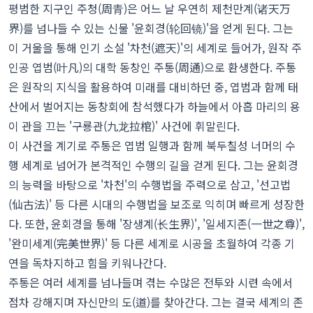
평범한 지구인 주청(周青)은 어느 날 우연히 제천만계(诸天万
界)를 넘나들 수 있는 신물 '윤회경(轮回镜)'을 얻게 된다. 그는
이 거울을 통해 인기 소설 '차천(遮天)'의 세계로 들어가, 원작 주
인공 엽범(叶凡)의 대학 동창인 주통(周通)으로 환생한다. 주통
은 원작의 지식을 활용하여 미래를 대비하던 중, 엽범과 함께 태
산에서 벌어지는 동창회에 참석했다가 하늘에서 아홉 마리의 용
이 관을 끄는 '구룡관(九龙拉棺)' 사건에 휘말린다.
이 사건을 계기로 주통은 엽범 일행과 함께 북두칠성 너머의 수
행 세계로 넘어가 본격적인 수행의 길을 걷게 된다. 그는 윤회경
의 능력을 바탕으로 '차천'의 수행법을 주력으로 삼고, '선고법
(仙古法)' 등 다른 시대의 수행법을 보조로 익히며 빠르게 성장한
다. 또한, 윤회경을 통해 '장생계(长生界)', '일세지존(一世之尊)',
'완미세계(完美世界)' 등 다른 세계로 시공을 초월하여 각종 기
연을 독차지하고 힘을 키워나간다.
주통은 여러 세계를 넘나들며 겪는 수많은 전투와 시련 속에서
점차 강해지며 자신만의 도(道)를 찾아간다. 그는 결국 세계의 존