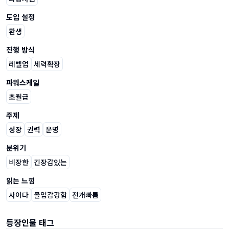
도입 설정
환생
진행 방식
레벨업
세력확장
파워스케일
초월급
주제
성장
권력
운명
분위기
비장한
긴장감있는
읽는 느낌
사이다
몰입감강함
전개빠름
등장인물 태그