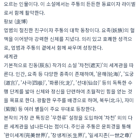
오르는 인물이다. 이 소설에서는 주통의 든든한 동료이자 라이벌
로서 함께 활약한다.
팡보 (庞博)
엽범의 절친한 친구이자 주통의 대학 동창이다. 요족(妖族)의 혈
맥을 이어받아 강력한 신체를 지녔다. 의리 있고 호쾌한 성격으
로, 엽범과 주통의 곁에서 함께 싸우며 성장한다.
세계관
기본적으로 진동(辰东) 작가의 소설 '차천(遮天)'의 세계관을 따
른다. 인간, 요족 등 다양한 종족이 존재하며, '윤해(轮海)', '도궁
(道宫)', '사극(四极)', '화룡(化龙)', '선대(仙台)' 등의 독특한 수
행 단계를 밟아 신체와 정신을 단련하여 초월적인 힘을 얻는 것
을 목표로 한다. 광활한 우주를 배경으로 하며, 북두(北斗), 자미
(紫微) 등 여러 별들이 주요 무대로 등장한다.
본작의 가장 큰 특징은 '무한류' 설정을 도입하여 '차천' 외의 다
른 세계관을 넘나든다는 점이다. 주인공 주통은 윤회경을 통해
'완미세계(完美世界)', '장생계(长生界)', '일세지존(一世之尊)'