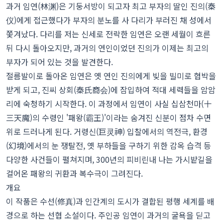
과거 임연(林渊)은 기둥서방이 되고자 최고 부자의 딸인 진의(秦
仪)에게 접근했다가 부자의 분노를 사 다리가 부러진 채 성에서
쫓겨났다. 다리를 저는 신세로 전락한 임연은 오랜 세월이 흐른
뒤 다시 돌아오지만, 과거의 연인이었던 진의가 이제는 최고의
부자가 되어 있는 것을 발견한다.
절름발이로 돌아온 임연은 옛 연인 진의에게 빚을 빌미로 협박을
받게 되고, 진씨 상회(秦氏商会)에 잠입하여 적대 세력들을 암암
리에 숙청하기 시작한다. 이 과정에서 임연이 사실 십삼천마(十
三天魔)의 수령인 '패왕(霸王)'이라는 숨겨진 신분이 점차 수면
위로 드러나게 된다. 거령신(巨灵神) 입찰에서의 역전극, 환경
(幻境)에서의 눈 쟁탈전, 옛 부하들을 구하기 위한 감옥 습격 등
다양한 사건들이 펼쳐지며, 300년의 피비린내 나는 가시밭길을
걸어온 패왕의 귀환과 복수극이 그려진다.
개요
이 작품은 수선(修真)과 인간계의 도시가 결합된 평행 세계를 배
경으로 하는 선협 소설이다. 주인공 임연이 과거의 굴욕을 딛고