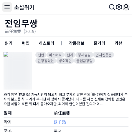
소설위키
Toggl
전임무쌍
前任無雙
(2019)
읽기
편집
히스토리
작품정보
줄거리
리뷰
선협
미스터리
선계
정체숨김
먼치킨은둔
긴장감있는
냉소적인
몰입감강함
과거 임연(林渊)은 기둥서방이 되고자 최고 부자의 딸인 진의(秦仪)에게 접근했다가 부
자의 분노를 사 다리가 부러진 채 성에서 쫓겨났다. 다리를 저는 신세로 전락한 임연은
오랜 세월이 흐른 뒤 다시 돌아오지만, 과거의 연인이었던 진의가 이...
원제
前任無雙
작가
跃千愁
국가
중국