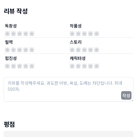
리뷰 작성
독창성
작품성
필력
스토리
핍진성
캐릭터성
작성
평점