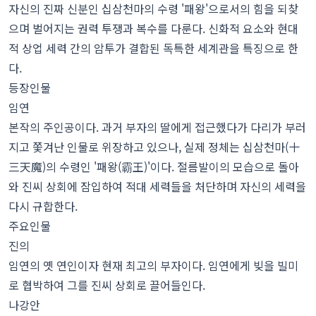
자신의 진짜 신분인 십삼천마의 수령 '패왕'으로서의 힘을 되찾
으며 벌어지는 권력 투쟁과 복수를 다룬다. 신화적 요소와 현대
적 상업 세력 간의 암투가 결합된 독특한 세계관을 특징으로 한
다.
등장인물
임연
본작의 주인공이다. 과거 부자의 딸에게 접근했다가 다리가 부러
지고 쫓겨난 인물로 위장하고 있으나, 실제 정체는 십삼천마(十
三天魔)의 수령인 '패왕(霸王)'이다. 절름발이의 모습으로 돌아
와 진씨 상회에 잠입하여 적대 세력들을 처단하며 자신의 세력을
다시 규합한다.
주요인물
진의
임연의 옛 연인이자 현재 최고의 부자이다. 임연에게 빚을 빌미
로 협박하여 그를 진씨 상회로 끌어들인다.
나강안