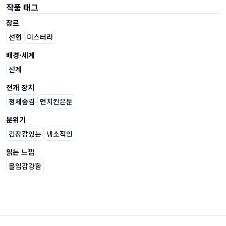
작품 태그
장르
선협
미스터리
배경·세계
선계
전개 장치
정체숨김
먼치킨은둔
분위기
긴장감있는
냉소적인
읽는 느낌
몰입감강함